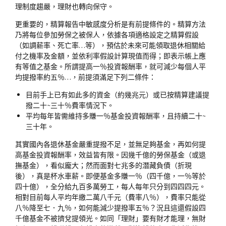
理制度趨嚴，理財也轉向保守。
更重要的，精算報告中敏感度分析是有前提條件的。精算方法
乃將每位參加勞保之被保人，依據各項適格設定之精算假設
（如調薪率、死亡率…等），預估於未來可能領取退休相關給
付之機率及金額，並依利率假設計算現值而得；即表示帳上應
有等值之基金。所謂提高一％投資報酬率，就可減少每個人平
均提撥率約五％…，前提須滿足下列二條件：
目前手上已有如此多的資金（約幾兆元）或已按精算建議提
撥二十~三十％費率情況下。
平均每年皆需維持多賺一％基金投資報酬率，且持續二十~
三十年。
其實國內各退休基金嚴重提撥不足，並無足夠基金，再如何提
高基金投資報酬率，效益皆有限。因幾千億的勞保基金（或退
撫基金），看似龐大；然而面對七兆多的潛藏負債（折現
後），真是杯水車薪。即便基金多賺一％（四千億，一％等於
四十億），全分給九百多萬勞工，每人每年只分到四四四元。
相對目前每人平均年繳二萬八千元（費率八％），費率只能從
八％降至七．九％，如何能減少提撥率五％？況且這還假設四
千億基金不被擠兌提領光。如同「理財」要有財才能理，無財