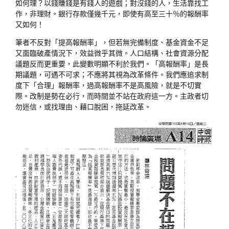
如何理？以錢賺錢是有錢人的遊戲；對沒錢的人，生活靠找工
作，非理財。銀行存款僅幾千元，即使有高至三十％的報酬率
又如何！
筆者不反對「提高報酬率」，但若無完備制度、基金資金不足
又面臨破產情況下，效益微乎其微。人口結構、社會資源分配
議題反而更重要，此變數明顯不利於我們。「高報酬率」是長
期議題，可遇不可求；不應將其視為改革條件。我們應追求制
度下「合理」報酬率，過高報酬率不是高風險，就是不切實
際。改制是勢在必行，而時間並不站在政府這一方。主政者切
勿迷信，或找理由、藉口脫困，拖延改革。