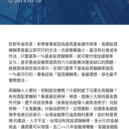
2013-01-16
針對年金改革，有學者專家認為提高基金運作效率、長期投資
報酬率是最立即可行的方法，也是衝擊最小、最沒有社會成本
作法…只要提高一％基金投資報酬率，就可替代增加提撥率
五％；甚至基金投報率提高到六％就能解決基金缺口的問題。
銓敘部長張哲琛亦表示，在現行基準下基金投資報酬率提高
一％是可行的。筆者認為「提高報酬率」是最理想，卻也最不
實際想法。
高報酬人人嚮往，但制度完備嗎？什麼制度下可產生高報酬？
有完善監管機制？看看最近勞保、勞退、退撫三大政府基金委
外代操，遭不肖投信業者（安泰投信經理人謝青良例子）坑殺
慘賠、「五鬼搬運」炒股自肥例子，記憶猶新。且國泰金總經
理李長庚日前表示，台灣金融業已淪為微利產業，由於財富管
理 的產品、人才不足，台灣沒有高投資報酬率、多元化的金融
商品，讓資產可以增值。且二○○八年金融海嘯後，各國金融監