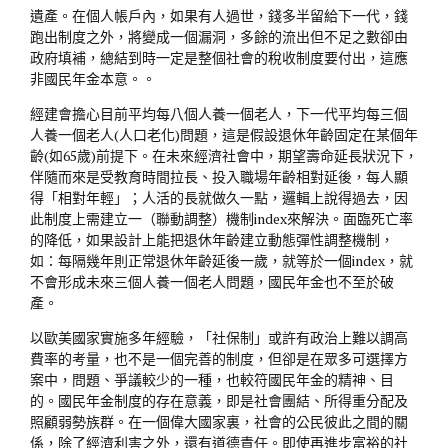
遺產。在個人帳戶內，如果有人過世，錢多半留給下一代，錢
跑出制度之外，將變成一個漏洞，多餘的流出但不足之數卻由
政府填補，總結到時一定是整個社會的稅收制度要付出，這應
非國民年金本意。。
經建會擔心目前平均每八個人養一個老人，下一代平均每三個
人養一個老人(人口老化)問題，這是假設退休年齡固定在某個年
齡(如65歲)前提下。在未來經濟社會中，期望壽命延長狀況下，
伴隨而來是受教育時間拉長、投入職場年齡相對延後，每人顯
得「相對年輕」；人活的長就做久一點，邏輯上說得過去，因
此制度上需建立一（聯動調整）機制index來解決。面臨死亡率
的降低，如果設計上能把退休年齡建立動態彈性調整機制，
如：每隔幾年則正常退休年齡延後一歲，就等於一個index，就
不會形成未來三個人養一個老人問題，國民年金也不至於破
產。
以歐美國家實施多年經驗，「社保制」或許有政治上難以調高
費率的考量，也不是一個完善的制度，但卻是在眾多可選擇方
案中，問題、爭議較少的一種，也較符國民年金的精神、目
的。國民年金制度的存在意義，即是社會團結、所得重分配及
照顧弱勢族群。在一個偉大國家裏，社會的公民彼此之間的關
係，除了經濟利害之外，還有道德責任。即使再進步富裕的社