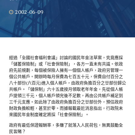
2002-06-09
經過「全國社會福利會議」討論的國民年金法草案，究竟應採
「儲蓄保險制」或「社會保險制」，各方一直未有共識。依政
府先前規劃，每個被保險人擁有一個個人帳戶，政府另管理一
個公共帳戶。開辦時每月保費為七百五十元，保費自付百分之
八十部份(六百元)進入個人帳戶，由政府負擔百分之廿部份歸公
共帳戶。「儲保制」六十五歲按月領取老年年金，先從個人帳
戶提領三千元，個人帳戶領完後不足數，再由公共帳戶補足到
三千元支應。如此除了由政府負擔百分之廿部份外，預估政府
財政負擔較輕，甚至於零。而據報載最近消息指出，行政院未
來國民年金制度確定將採「社會保險制」。
政府有最低保證報酬率，多賺了就落入人民荷包，無異鼓勵全
民皆賭？