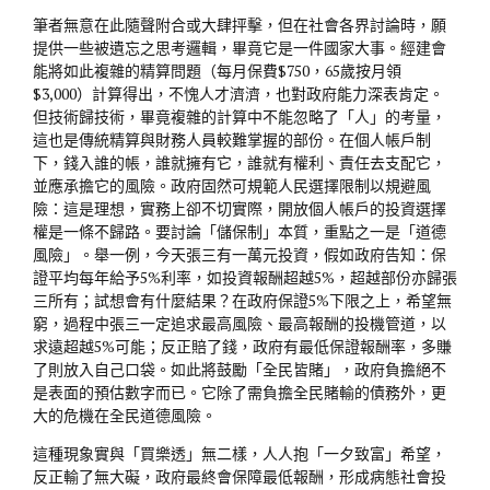
筆者無意在此隨聲附合或大肆抨擊，但在社會各界討論時，願
提供一些被遺忘之思考邏輯，畢竟它是一件國家大事。經建會
能將如此複雜的精算問題（每月保費$750，65歲按月領
$3,000）計算得出，不愧人才濟濟，也對政府能力深表肯定。
但技術歸技術，畢竟複雜的計算中不能忽略了「人」的考量，
這也是傳統精算與財務人員較難掌握的部份。在個人帳戶制
下，錢入誰的帳，誰就擁有它，誰就有權利、責任去支配它，
並應承擔它的風險。政府固然可規範人民選擇限制以規避風
險：這是理想，實務上卻不切實際，開放個人帳戶的投資選擇
權是一條不歸路。要討論「儲保制」本質，重點之一是「道德
風險」。舉一例，今天張三有一萬元投資，假如政府告知：保
證平均每年給予5%利率，如投資報酬超越5%，超越部份亦歸張
三所有；試想會有什麼結果？在政府保證5%下限之上，希望無
窮，過程中張三一定追求最高風險、最高報酬的投機管道，以
求遠超越5%可能；反正賠了錢，政府有最低保證報酬率，多賺
了則放入自己口袋。如此將鼓勵「全民皆賭」，政府負擔絕不
是表面的預估數字而已。它除了需負擔全民賭輸的債務外，更
大的危機在全民道德風險。
這種現象實與「買樂透」無二樣，人人抱「一夕致富」希望，
反正輸了無大礙，政府最終會保障最低報酬，形成病態社會投