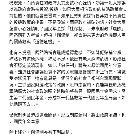
機現象。而負責任的政府尤其應該小心謹慎，勿讓一般大眾誤
以為政府會貼補投資/投機。如果大眾相信政府的補貼政策會支
持投機，他們就會更冒險。如果民眾知道採行魯莽或不負責任
的投機政策的後果，不是毀滅，而是政府補貼的話，社會大眾
怎會小心謹慎呢？國民年金採「社保制」，未來財政「風險」
固然應列入考量，但採「儲保制」卻會帶來更大的危機即人民
的價值觀與「道德危機」。
也有人提議：既然貼補會造成道德危機，不如降低貼補金額。
補貼多有道德危機；補貼不足，依然有老人經濟危機，形成社
會不穩定漩渦現象，如此「儲保制」將失去原始國民年金意
義。難道社會該讓投資不當的民眾繼續暴露在街上行乞、挨餓
受凍狀況下，這豈能算是一個健全的社會？衡諸台灣現實狀
況，主導國家財經政策的政府，股市崩盤時，真能無視於危機
牽動廣大的社會政治嗎？這時勢將有另一股國民年金需求，產
生第二代國民年金，形成新一代拯救第一代國民年金局面，如
此循環下去…。
儲保制也會造成遺產問題，形成制度漏洞，將由政府填補，也
非國民年金本意。
除上述外，儲保制亦有下列缺點：